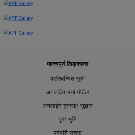
।
माननीय गृहमन्त्री सुधन गुरुङको प्रमुख आतिथ्यमा चैत्र ३० गते राष्ट्रिय
सशस्त्र प्रहरी बल नेपाल प्रशिक्षण प्रतिष्ठान मातातीर्थमा संचालित सि.सं.
१७ सशस्त्र प्रहरी निरीक्षक आधारभूत तालिम समापन
मधेश प्रदेशस्तरीय सुरक्षा गोष्ठी २०८२
महत्त्वपूर्ण लिङ्कहरू
प्रतिबन्धित सूची
अनलाईन भर्ना पोर्टल
अनलाईन गुनासो/ सुझाव
पृष्ठ भुमि
पदपूर्ति सूचना