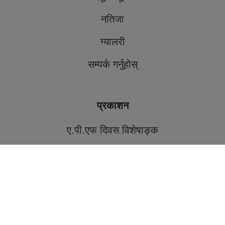
नतिजा
ग्यालरी
सम्पर्क गर्नुहोस्
प्रकाशन
ए.पी.एफ दिवस विशेषाङ्क
समर्पण ए.पि.एफ. मासिक पत्रिका
नेपाल एपीएफ अस्पताल प्रतिबिम्ब-२०८१
APF CSC Journals
नेपाल एपीएफ अस्पताल प्रतिबिम्ब-२०८०