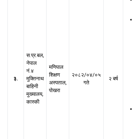
स.प्र.बल,
नेपाल
मणिपाल
नं.४
शिक्षण
२०८२/०४/०५
३.
मुक्तिनाथ
२ बर्ष
अस्पताल,
गते
बाहिनी
पोखरा
मुख्यालय,
कास्की