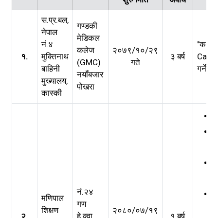
स.प्र.बल,
गण्डकी
नेपाल
मेडिकल
नं.४
"क" बर
कलेज
२०७९/१०/२९
१.
मुक्तिनाथ
३ बर्ष
Casua
(GMC)
गते
बाहिनी
गर्ने सम्
नयाँबजार
मुख्यालय,
पोखरा
कास्की
नं.२४
मणिपाल
गण
शिक्षण
२०८०/०७/१९
२.
हे.क्वा.
१ बर्ष