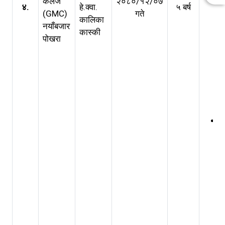
कलेज
२०८०/१२/०७
४.
हे.क्वा.
५ बर्ष
(GMC)
गते
कालिका
नयाँबजार
कास्की
पोखरा