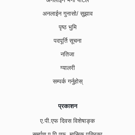
अनलाईन भर्ना पोर्टल
अनलाईन गुनासो/ सुझाव
पृष्ठ भुमि
पदपूर्ति सूचना
नतिजा
ग्यालरी
सम्पर्क गर्नुहोस्
प्रकाशन
ए.पी.एफ दिवस विशेषाङ्क
समर्पण ए.पि.एफ. मासिक पत्रिका