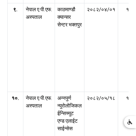
९.
नेपाल ए.पी.एफ.
काठमाण्डौ
२०८२/०४/०१
१ वर्ष
अस्पताल
क्यान्सर
सेन्टर भक्तपुर
१०.
नेपाल ए.पी.एफ.
अन्नपुर्ण
२०८२/०५/१८
१ वर्ष
अस्पताल
न्युरोलोजिकल
ईन्सिच्युट
एण्ड एलाईट
साईन्सेस