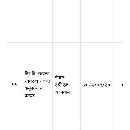
त्रि.बि. लायन्स
नेपाल
रक्तसंचार तथा
११.
ए.पी.एफ.
२०८२/०३/२०
५ वर्ष
अनुसन्धान
अस्पताल
केन्द्र