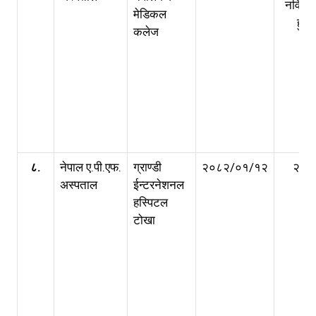
नविकर
मेडिकल
हुने
कलेज
८.
नेपाल ए.पी.एफ.
ग्राण्डी
२०८२/०१/१२
२ वर्ष
अस्पताल
ईन्टरनेशनल
हस्पिटल
टोखा