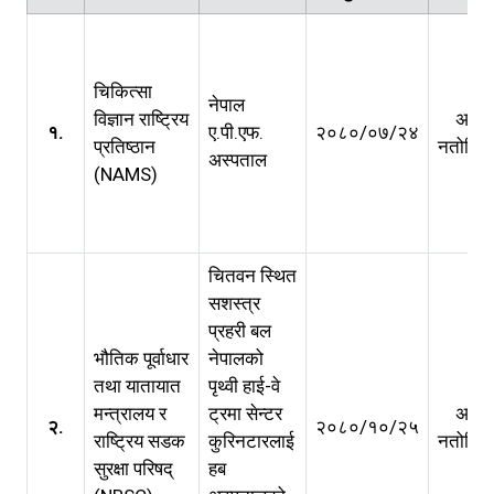
चिकित्सा
नेपाल
विज्ञान राष्ट्रिय
अवधि
१.
ए.पी.एफ.
२०८०/०७/२४
प्रतिष्ठान
नतोकिए
अस्पताल
(NAMS)
चितवन स्थित
सशस्त्र
प्रहरी बल
भौतिक पूर्वाधार
नेपालको
तथा यातायात
पृथ्वी हाई-वे
मन्त्रालय र
ट्रमा सेन्टर
अवधि
२.
२०८०/१०/२५
राष्ट्रिय सडक
कुरिनटारलाई
नतोकिए
सुरक्षा परिषद्
हब