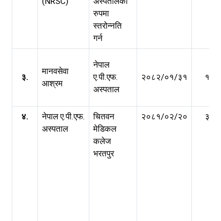
(NRSC)
अस्पतालको
रुपमा
स्तरोन्नति
गर्न
नेपाल
मानवसेवा
३.
ए.पी.एफ.
२०८२/०१/३१
१ वर्ष
आश्रम
अस्पताल
४.
नेपाल ए.पी.एफ.
चितवन
२०८१/०२/२०
३ वर्ष
अस्पताल
मेडिकल
कलेज
भरतपुर