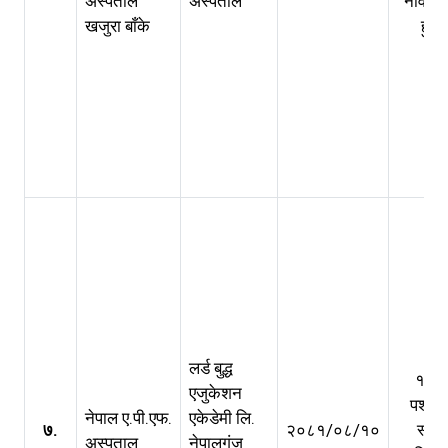
अस्पताल
अस्पताल
नविकर
खजुरा बाँके
हुने
लर्ड बुद्ध
१ वर्ष
एजुकेशन
पश्चा
नेपाल ए.पी.एफ.
एकेडेमी लि.
७.
२०८१/०८/१०
स्वत
अस्पताल
नेपालगंज