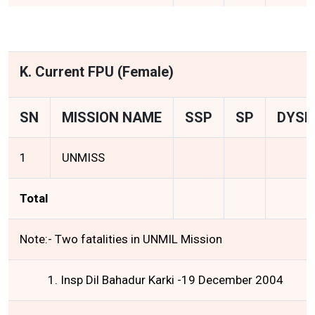
K. Current FPU (Female)
SN
MISSION NAME
SSP
SP
DYSP
1
UNMISS
Total
Note:- Two fatalities in UNMIL Mission
1. Insp Dil Bahadur Karki -19 December 2004