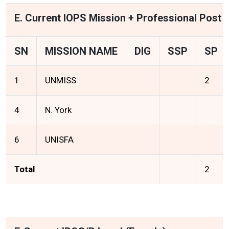
E. Current IOPS Mission + Professional Post
SN
MISSION NAME
DIG
SSP
SP
1
UNMISS
2
4
N. York
6
UNISFA
Total
2