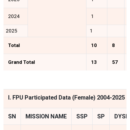
2024
1
2025
1
Total
10
8
Grand Total
13
57
I. FPU Participated Data (Female) 2004-2025
SN
MISSION NAME
SSP
SP
DYSP