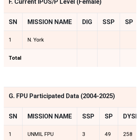
F. Current IPOS/P Level (Female)
SN
MISSION NAME
DIG
SSP
SP
1
N. York
Total
G. FPU Participated Data (2004-2025)
SN
MISSION NAME
SSP
SP
DYSP
1
UNMIL FPU
3
49
258