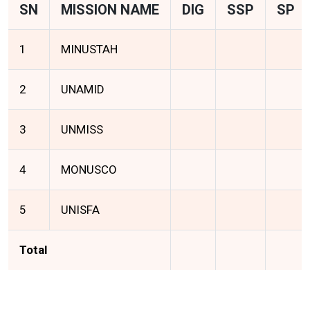
SN
MISSION NAME
DIG
SSP
SP
1
MINUSTAH
2
UNAMID
3
UNMISS
4
MONUSCO
5
UNISFA
Total