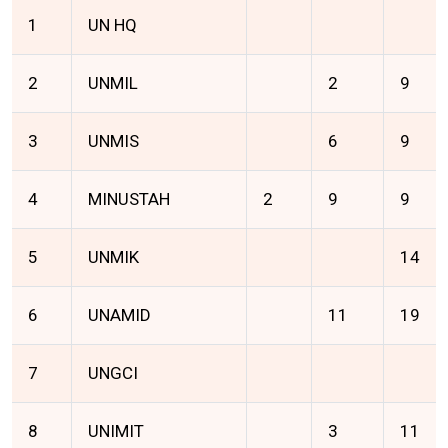
1
UN HQ
2
UNMIL
2
9
3
UNMIS
6
9
4
MINUSTAH
2
9
9
5
UNMIK
14
6
UNAMID
11
19
7
UNGCI
8
UNIMIT
3
11