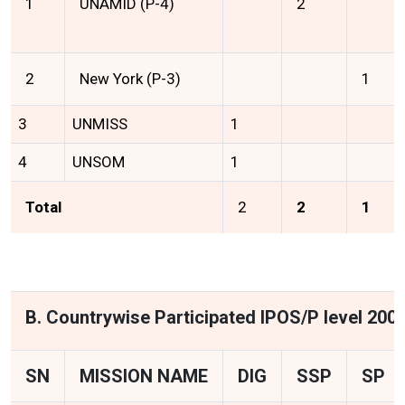
1
UNAMID (P-4)
2
2
New York (P-3)
1
3
UNMISS
1
4
UNSOM
1
Total
2
2
1
B. Countrywise Participated IPOS/P level 200
SN
MISSION NAME
DIG
SSP
SP