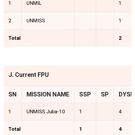
1
UNMIL
1
2
UNMISS
1
Total
2
J. Current FPU
SN
MISSION NAME
SSP
SP
DYSP
1
UNMISS Juba-10
1
4
Total
1
4