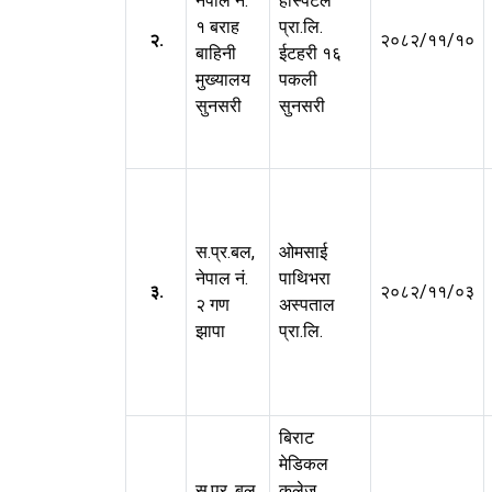
नेपाल नं.
हस्पिटल
१ बराह
प्रा.लि.
२.
२०८२/११/१०
बाहिनी
ईटहरी १६
मुख्यालय
पकली
सुनसरी
सुनसरी
स.प्र.बल,
ओमसाई
नेपाल नं.
पाथिभरा
३.
२०८२/११/०३
२ गण
अस्पताल
झापा
प्रा.लि.
बिराट
मेडिकल
स.प्र. बल,
कलेज