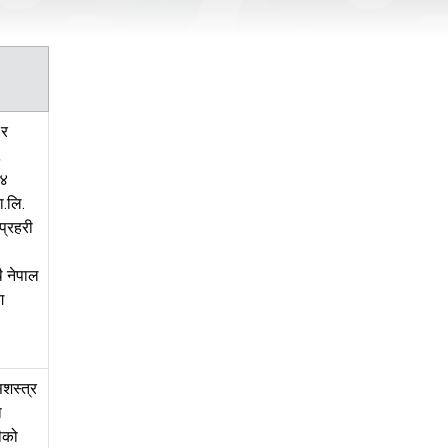
 र
,
-४
.लि.
प्रहरी
ै नेपाल
ग
शस्त्र
ा
ीको