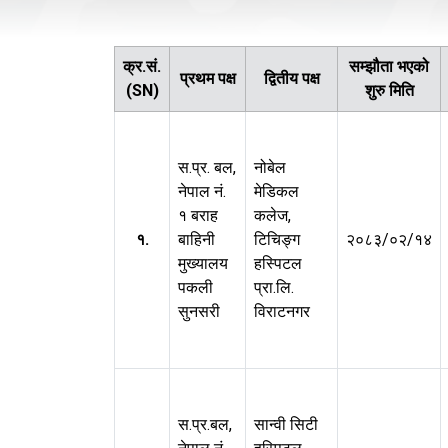
क्र.सं.
सम्झौता भएको
प्रथम पक्ष
द्वितीय पक्ष
(SN)
शुरु मिति
स.प्र. बल,
नोबेल
नेपाल नं.
मेडिकल
१ बराह
कलेज,
१.
बाहिनी
टिचिङ्ग
२०८३/०२/१४
मुख्यालय
हस्पिटल
पकली
प्रा.लि.
सुनसरी
विराटनगर
स.प्र.बल,
सान्वी सिटी