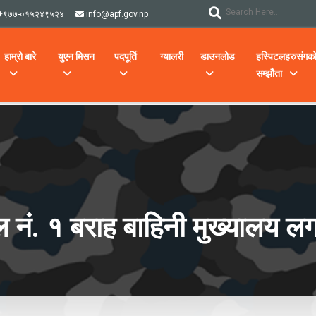
+९७७-०१५२४९५२४
info@apf.gov.np
हाम्रो बारे
युएन मिसन
पदपूर्ति
ग्यालरी
डाउनलोड
हस्पिटलहरुसंगक
सम्झौता
ाल नं. १ बराह बाहिनी मुख्यालय