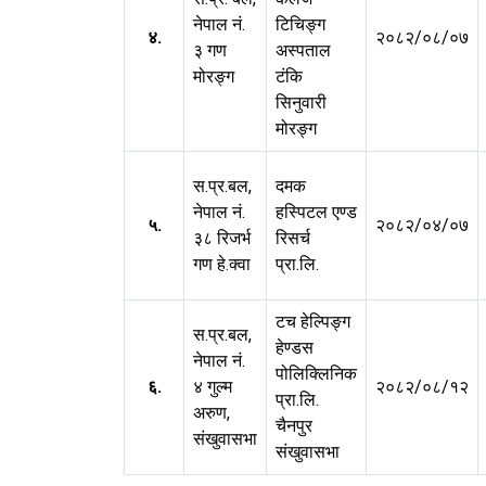
नेपाल नं.
टिचिङ्ग
४.
२०८२/०८/०७
३ गण
अस्पताल
मोरङ्ग
टंकि
सिनुवारी
मोरङ्ग
स.प्र.बल,
दमक
नेपाल नं.
हस्पिटल एण्ड
५.
२०८२/०४/०७
३८ रिजर्भ
रिसर्च
गण हे.क्वा
प्रा.लि.
टच हेल्पिङ्ग
स.प्र.बल,
हेण्डस
नेपाल नं.
पोलिक्लिनिक
६.
४ गुल्म
२०८२/०८/१२
प्रा.लि.
अरुण,
चैनपुर
संखुवासभा
संखुवासभा