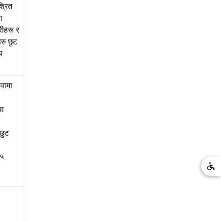
्रित
ा
रीहरू र
रु छुट
ध
ेवामा
था
 छुट
२५