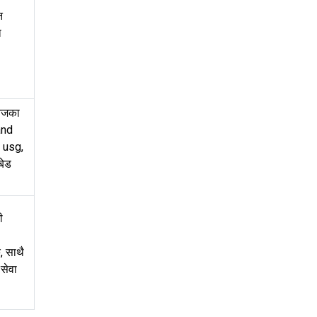
त
ा
निजका
and
, usg,
बेड
ी
, साथै
 सेवा