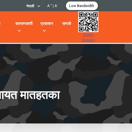
+
-
A
|
A
Low Bandwidth
नेपाली
ो
कल्याणकारी
प्रकाशन
सम्पर्क
Online
Gunaso
 लगायत मातहतका