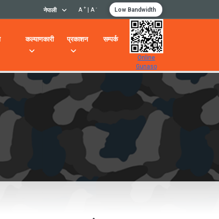
+
-
A
|
A
Low Bandwidth
नेपाली
ो
कल्याणकारी
प्रकाशन
सम्पर्क
Online
Gunaso