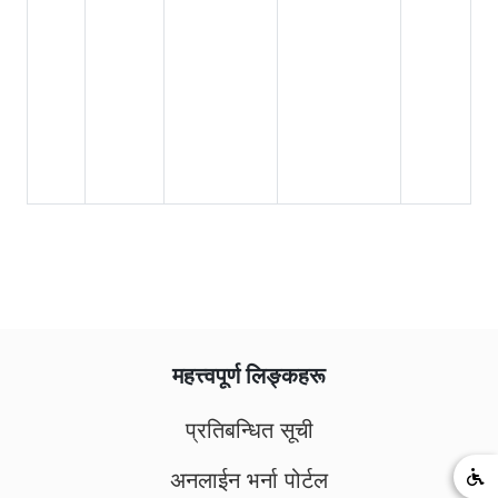
उप
से
छु
उप
गर
सम
भ
महत्त्वपूर्ण लिङ्कहरू
प्रतिबन्धित सूची
अनलाईन भर्ना पोर्टल