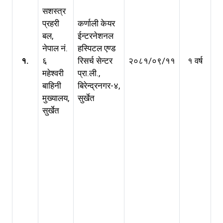
वी
सशस्त्र
प्र
प्रहरी
कर्णाली केयर
स.
बल,
ईन्टरनेशनल
आश
नेपाल नं.
हस्पिटल एण्ड
पर
१.
६
रिसर्च सेन्टर
२०८१/०९/११
१ वर्ष
बि
महेश्वरी
प्रा.ली.,
उ
बाहिनी
बिरेन्द्रनगर-४,
ला
मुख्यालय,
सुर्खेत
कर
सुर्खेत
के
ईन
हस
एण
से
प्र
सु
प्र
स्व