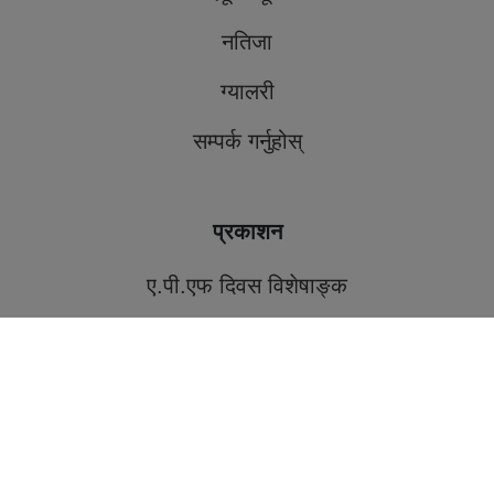
नतिजा
ग्यालरी
सम्पर्क गर्नुहोस्
प्रकाशन
ए.पी.एफ दिवस विशेषाङ्क
समर्पण ए.पि.एफ. मासिक पत्रिका
नेपाल एपीएफ अस्पताल प्रतिबिम्ब-२०८१
APF CSC Journals
नेपाल एपीएफ अस्पताल प्रतिबिम्ब-२०८०