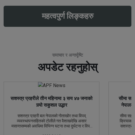
महत्वपुर्ण लिङ्कहरु
समाचार र अन्तर्दृष्टि
अपडेट रहनुहोस्
सशस्त्र प्रहरीले तीन महिनामा ३ सय ४७ जनाको
सीमा सहज
गर्‍यो सकुशल उद्धार
नेपालको
सशस्त्र प्रहरी बल नेपालको गोताखोर तथा विपद्
सीमा सहज
व्यवस्थापनसहितको टोलीले गत वैशाखदेखि असार
क्रियाकला
मसान्तसम्मको अवधिमा विभिन्न घटना तथा दुर्घटना र विपद्
सशस्त्र प
जोखिममा परेका ३ सय ४७ जना नागरिकहरुको सकुशल
(