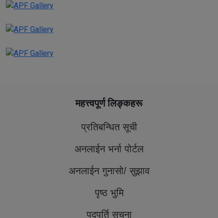
।
माननीय गृहमन्त्री सुधन गुरुङको प्रमुख आतिथ्यमा चैत्र ३० गते राष्ट्रिय
सशस्त्र प्रहरी बल नेपाल प्रशिक्षण प्रतिष्ठान मातातीर्थमा संचालित सि.सं.
१७ सशस्त्र प्रहरी निरीक्षक आधारभूत तालिम समापन
मधेश प्रदेशस्तरीय सुरक्षा गोष्ठी २०८२
महत्त्वपूर्ण लिङ्कहरू
प्रतिबन्धित सूची
अनलाईन भर्ना पोर्टल
अनलाईन गुनासो/ सुझाव
पृष्ठ भुमि
पदपूर्ति सूचना