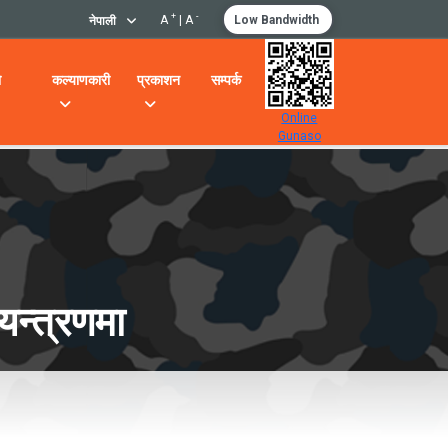
+
-
A
|
A
Low Bandwidth
नेपाली
ो
कल्याणकारी
प्रकाशन
सम्पर्क
Online
Gunaso
न्त्रणमा