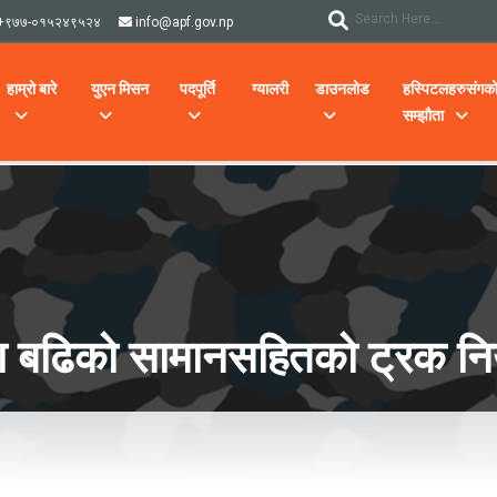
+९७७-०१५२४९५२४
info@apf.gov.np
हाम्रो बारे
युएन मिसन
पदपूर्ति
ग्यालरी
डाउनलोड
हस्पिटलहरुसंगक
सम्झौता
ा बढिको सामानसहितको ट्रक निय