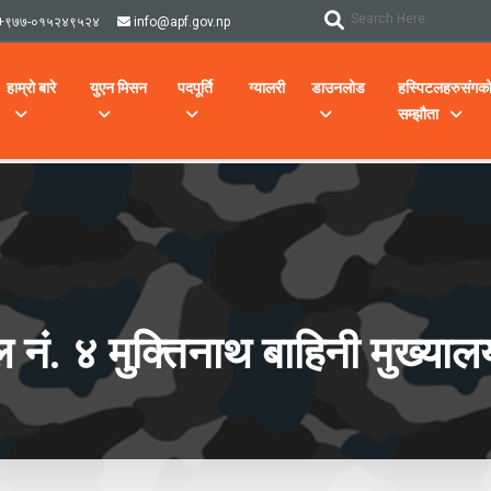
+९७७-०१५२४९५२४
info@apf.gov.np
हाम्रो बारे
युएन मिसन
पदपूर्ति
ग्यालरी
डाउनलोड
हस्पिटलहरुसंगक
सम्झौता
ल नं. ४ मुक्तिनाथ बाहिनी मुख्य