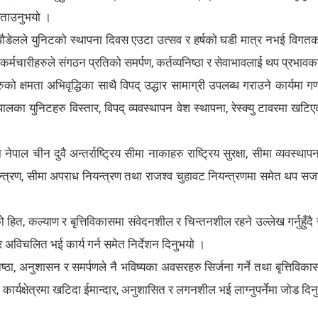
 बताउनुभयो ।
ौडेलले युनिटको स्थापना दिवस एउटा उत्सव र हर्षको घडी मात्र नभई विगतका उपल
रहरी कर्मचारीहरुले संगठन प्रतिको समर्पण, कर्तव्यनिष्ठा र सेवाभावलाई थप प्रभाव
रुको क्षमता अभिवृद्धिका साथै विपद् उद्धार सामाग्री उपलब्ध गराउने कार्यम
ल नेपालका युनिटहरु विस्तार, विपद् व्यवस्थापन वेश स्थापना, रेस्क्यु टावरमा 
 चीन दुवै अन्तर्राष्ट्रिय सीमा नाकाहरु राष्ट्रिय सुरक्षा, सीमा व्यवस्थापन
यन्त्रण, सीमा अपराध नियन्त्रण तथा राजश्व चुहावट नियन्त्रणमा समेत थप 
हित, कल्याण र बृत्तिविकासमा संवेदनशील र चिन्तनशील रहने उल्लेख गर्नुहुँदै
र अविचलित भई कार्य गर्न समेत निर्देशन दिनुभयो ।
ठा, अनुशासन र समर्पणले नै भविष्यका अवसरहरु सिर्जना गर्ने तथा बृत्तिविका
 कार्यक्षेत्रमा खटिदा ईमान्दार, अनुशासित र लगनशील भई लाग्नुपर्नेमा जोड दि