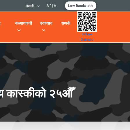
+
-
A
|
A
Low Bandwidth
नेपाली
ो
कल्याणकारी
प्रकाशन
सम्पर्क
Online
Gunaso
ालय कास्कीको २५औँ