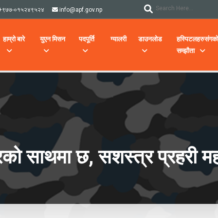
+९७७-०१५२४९५२४
info@apf.gov.np
हाम्रो बारे
युएन मिसन
पदपूर्ति
ग्यालरी
डाउनलोड
हस्पिटलहरुसंगक
सम्झौता
को साथमा छ, सशस्त्र प्रहरी महा