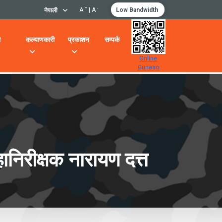
+
-
A
|
A
Low Bandwidth
नेपाली
ो
कल्याणकारी
प्रकाशन
सम्पर्क
Online
Gunaso
निरीक्षक नारायण दत्त