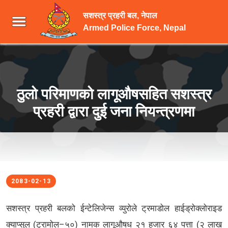
सशस्त्र प्रहरी बल, नेपाल
Armed Police Force, Nepal
ठुलो परिमाणको लागूऔषसहित सशस्त्र
प्रहरी द्वारा दुई जना नियन्त्रणमा
2083-02-13
सशस्त्र प्रहरी बलको ईन्टेलिजेन्स व्युरोले ट्रमाडोल हाईड्रोक्लोराइड
क्याप्सुल (ट्रामोल–५०) नामक लागूऔषध २१ हजार ६४ पत्ता (२ लाख