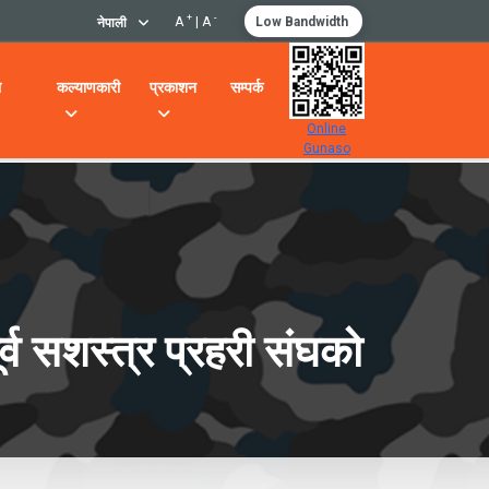
+
-
A
|
A
Low Bandwidth
नेपाली
ो
कल्याणकारी
प्रकाशन
सम्पर्क
Online
Gunaso
र्व सशस्त्र प्रहरी संघको