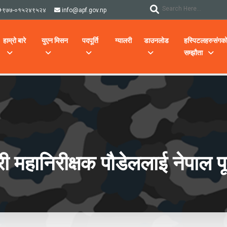
+९७७-०१५२४९५२४
info@apf.gov.np
हाम्रो बारे
युएन मिसन
पदपूर्ति
ग्यालरी
डाउनलोड
हस्पिटलहरुसंगक
सम्झौता
ी महानिरीक्षक पौडेललाई नेपाल पू