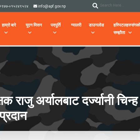
+९७७-०१५२४९५२४
info@apf.gov.np
हाम्रो बारे
युएन मिसन
पदपूर्ति
ग्यालरी
डाउनलोड
हस्पिटलहरुसंगक
सम्झौता
्षक राजु अर्यालबाट दर्ज्यानी चि
रदान